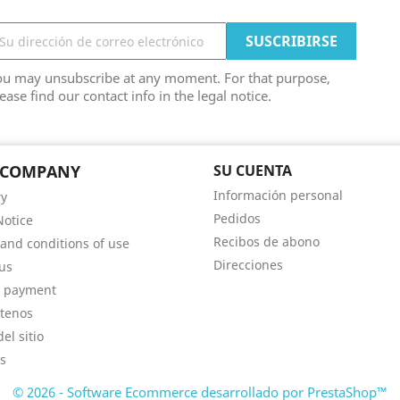
ou may unsubscribe at any moment. For that purpose,
ease find our contact info in the legal notice.
 COMPANY
SU CUENTA
Información personal
ry
Pedidos
Notice
Recibos de abono
and conditions of use
Direcciones
us
e payment
tenos
el sitio
s
© 2026 - Software Ecommerce desarrollado por PrestaShop™