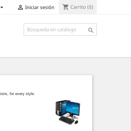
shopping_cart


Carrito
(0)
Iniciar sesión

ons, for every style.