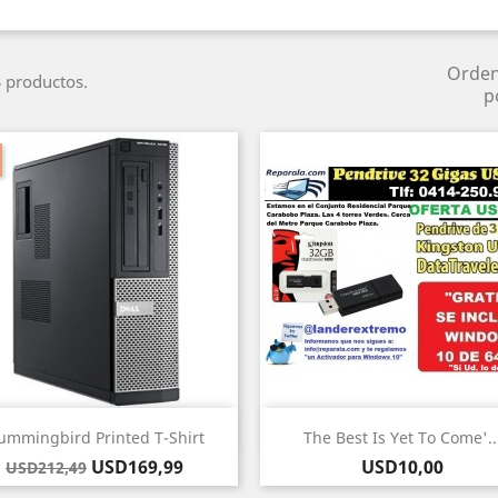
Orde
 productos.
p
Vista rápida
Vista rápida


ummingbird Printed T-Shirt
The Best Is Yet To Come'..
Precio
Precio
Precio
USD169,99
USD10,00
USD212,49
base