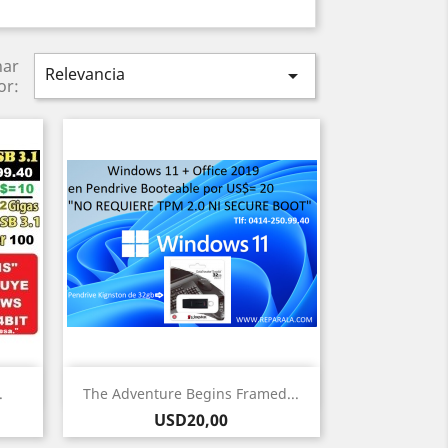
nar
Relevancia

or:
Vista rápida

.
The Adventure Begins Framed...
Precio
USD20,00